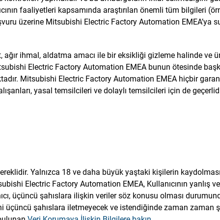
nıcının faaliyetleri kapsamında araştırılan önemli tüm bilgileri (
şvuru üzerine Mitsubishi Electric Factory Automation EMEA’ya su
 ağır ihmal, aldatma amacı ile bir eksikliği gizleme halinde ve 
itsubishi Electric Factory Automation EMEA bunun ötesinde baş
tadır. Mitsubishi Electric Factory Automation EMEA hiçbir gara
anları, yasal temsilcileri ve dolaylı temsilcileri için de geçerlidi
reklidir. Yalnızca 18 ve daha büyük yaştaki kişilerin kaydolmasına
itsubishi Electric Factory Automation EMEA, Kullanıcının yanlış 
ı, üçüncü şahıslara ilişkin veriler söz konusu olması durumunda
rini üçüncü şahıslara iletmeyecek ve istendiğinde zaman zaman şifre
a bulunan
Veri Korumaya İlişkin Bilgilere bakın
.