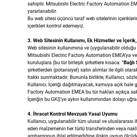
sahiptir. Mitsubishi Electric Factory Automation EME
yararlanabilir.
Bu web sitesi üçüncü taraf web sitelerinin içerikler
içerikleri kontrol edemeyiz.
3. Web Sitesinin Kullanımı, Ek Hizmetler ve İçerik
Web sitesinin kullanımına ve (uygulanabilir olduğu ö
Mitsubishi Electric Factory Automation EMEA’ya ve
kuruluşlara (bu tür birleşik şirketlere kısaca: “
Bağlı 
şirketlerden (potansiyel) satın alımlar ile ilgili ola
hakkı sunmaktadır. Bununla birlikte, Kullanıcı, söz
Kullanıcı, İçeriği dağıtmayacak, kamuya açık hale g
Factory Automation EMEA bu ​​tür hakları açıkça sak
İçeriğin bu GKŞ’ye aykırı kullanımından dolayı uğra
4. İhracat Kontrol Mevzuatı Yasal Uyumu
Kullanıcı, uygulanabilir tüm ulusal ve uluslararası i
eden malzemenin her türlü transferinden veya nakliy
ambargonun ihlal edilmediğine ilişkin uygun ölçüde k