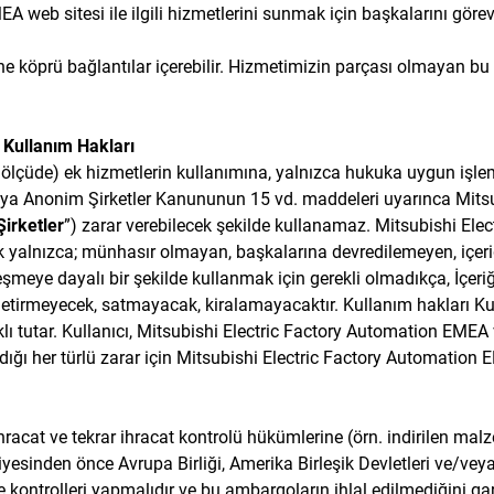
A web sitesi ile ilgili hizmetlerini sunmak için başkalarını göre
ine köprü bağlantılar içerebilir. Hizmetimizin parçası olmayan bu
, Kullanım Hakları
lçüde) ek hizmetlerin kullanımına, yalnızca hukuka uygun işlemler 
ya Anonim Şirketler Kanununun 15 vd. maddeleri uyarınca Mitsu
Şirketler
”) zarar verebilecek şekilde kullanamaz. Mitsubishi Ele
rak yalnızca; münhasır olmayan, başkalarına devredilemeyen, içeriği 
leşmeye dayalı bir şekilde kullanmak için gerekli olmadıkça, İçe
etirmeyecek, satmayacak, kiralamayacaktır. Kullanım hakları Kull
lı tutar. Kullanıcı, Mitsubishi Electric Factory Automation EMEA
dığı her türlü zarar için Mitsubishi Electric Factory Automation 
hracat ve tekrar ihracat kontrolü hükümlerine (örn. indirilen malze
esinden önce Avrupa Birliği, Amerika Birleşik Devletleri ve/veya
ontrolleri yapmalıdır ve bu ambargoların ihlal edilmediğini garan