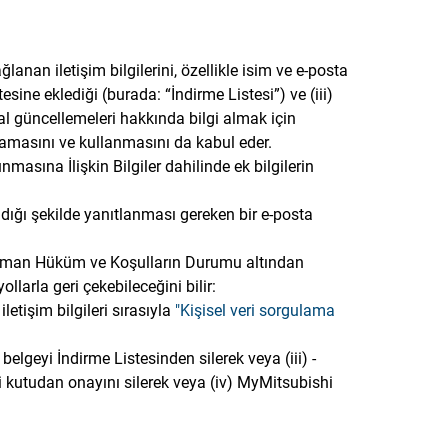
lanan iletişim bilgilerini, özellikle isim ve e-posta
esine eklediği (burada: “İndirme Listesi”) ve (iii)
ryal güncellemeleri hakkında bilgi almak için
lamasını ve kullanmasını da kabul eder.
masına İlişkin Bilgiler dahilinde ek bilgilerin
dığı şekilde yanıtlanması gereken bir e-posta
ği zaman Hüküm ve Koşulların Durumu altından
llarla geri çekebileceğini bilir:
letişim bilgileri sırasıyla
"Kişisel veri sorgulama
i belgeyi İndirme Listesinden silerek veya (iii) -
gili kutudan onayını silerek veya (iv) MyMitsubishi