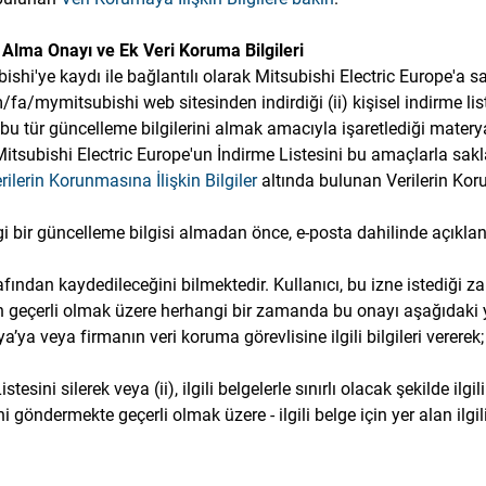
i Alma Onayı ve Ek Veri Koruma Bilgileri
shi'ye kaydı ile bağlantılı olarak Mitsubishi Electric Europe'a sağ
m/fa/mymitsubishi web sitesinden indirdiği (ii) kişisel indirme list
rek bu tür güncelleme bilgilerini almak amacıyla işaretlediği mate
Mitsubishi Electric Europe'un İndirme Listesini bu amaçlarla sak
rilerin Korunmasına İlişkin Bilgiler
altında bulunan Verilerin Korun
gi bir güncelleme bilgisi almadan önce, e-posta dahilinde açıklan
arafından kaydedileceğini bilmektedir. Kullanıcı, bu izne istedi
ren geçerli olmak üzere herhangi bir zamanda bu onayı aşağıdaki yo
ya veya firmanın veri koruma görevlisine ilgili bilgileri vererek; i
sini silerek veya (ii), ilgili belgelerle sınırlı olacak şekilde ilgil
ini göndermekte geçerli olmak üzere - ilgili belge için yer alan il