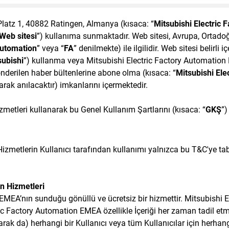
-Platz 1, 40882 Ratingen, Almanya (kısaca: “
Mitsubishi Electric
Web sitesi
”) kullanıma sunmaktadır. Web sitesi, Avrupa, Ortadoğ
Automation
” veya “
FA
” denilmekte) ile ilgilidir. Web sitesi belirli i
ubishi
”) kullanma veya Mitsubishi Electric Factory Automation 
önderilen haber bültenlerine abone olma (kısaca: “
Mitsubishi Ele
larak anılacaktır) imkanlarını içermektedir.
zmetleri kullanarak bu Genel Kullanım Şartlarını (kısaca: “
GKŞ
”)
zmetlerin Kullanıcı tarafından kullanımı yalnızca bu T&C'ye tabi 
n Hizmetleri
 EMEA’nın sunduğu gönüllü ve ücretsiz bir hizmettir. Mitsubishi
ic Factory Automation EMEA özellikle İçeriği her zaman tadil etme
arak da) herhangi bir Kullanıcı veya tüm Kullanıcılar için herha