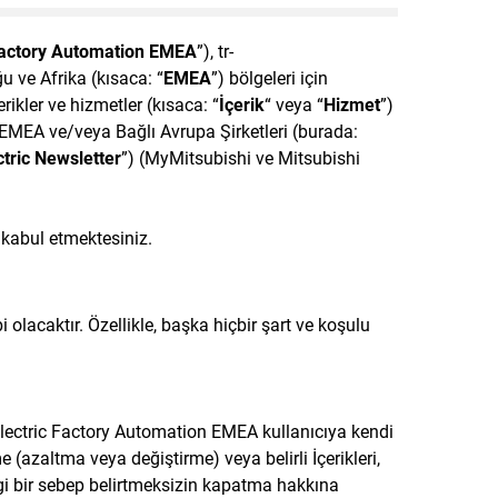
 Factory Automation EMEA
”), tr-
u ve Afrika (kısaca: “
EMEA
”) bölgeleri için
çerikler ve hizmetler (kısaca: “
İçerik
“ veya “
Hizmet
”)
EMEA ve/veya Bağlı Avrupa Şirketleri (burada:
ctric Newsletter
”) (MyMitsubishi ve Mitsubishi
 kabul etmektesiniz.
olacaktır. Özellikle, başka hiçbir şart ve koşulu
 Electric Factory Automation EMEA kullanıcıya kendi
 (azaltma veya değiştirme) veya belirli İçerikleri,
ngi bir sebep belirtmeksizin kapatma hakkına