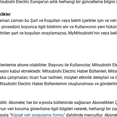
subishi Electric Europe'un artık herhangi bir güncelleme bilgis
likler
n zaman bu Şart ve Koşulları veya belirli içerikler için ve veri 
a prosedürü boyunca ilgili bildirimi alır ve Kullanıcının yeni hükü
ştirilen şart ve koşulları onaylamazsa, MyMitsubishi'nin veya be
enlerine abone olabilirler. Başvuru ile Kullanıcılar, Mitsubishi El
ini kabul etmektedir. Mitsubishi Electric Haber Bültenleri, Mitsub
aka çalışmaları, ticari fuar tarihleri, müşteri etkinlik detayları ve öz
tsubishi Electric Haber Bültenlerinin oluşturulması ve gönderilm
dilir. Aboneler, her bir e-posta bülteninde sağlanan Abonelikten 
n veri koruma görevlisine ilgili bilgileri vererek, herhangi bir 
sıyla "
Kişisel veri sorgulama formu
" dahilinde mevcuttur. Abonel