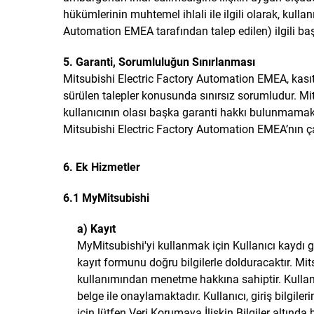
hükümlerinin muhtemel ihlali ile ilgili olarak, kulla
Automation EMEA tarafından talep edilen) ilgili ba
5. Garanti, Sorumluluğun Sınırlanması
Mitsubishi Electric Factory Automation EMEA, kasıt,
sürülen talepler konusunda sınırsız sorumludur. M
kullanıcının olası başka garanti hakkı bulunmamak
Mitsubishi Electric Factory Automation EMEA’nın çalış
6. Ek Hizmetler
6.1 MyMitsubishi
a) Kayıt
MyMitsubishi'yi kullanmak için Kullanıcı kaydı ge
kayıt formunu doğru bilgilerle dolduracaktır. M
kullanımından menetme hakkına sahiptir. Kullanıc
belge ile onaylamaktadır. Kullanıcı, giriş bilgile
için lütfen Veri Korumaya İlişkin Bilgiler altınd